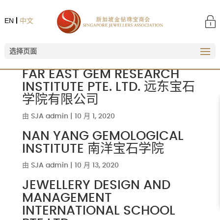
EN
中文
选择页面
FAR EAST GEM RESEARCH
INSTITUTE PTE. LTD. 远东宝石
学院有限公司
由
SJA admin
|
10 月 1, 2020
NAN YANG GEMOLOGICAL
INSTITUTE 南洋宝石学院
由
SJA admin
|
10 月 13, 2020
JEWELLERY DESIGN AND
MANAGEMENT
INTERNATIONAL SCHOOL