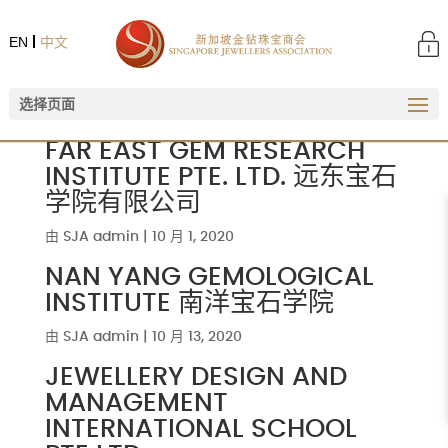
EN
中文
选择页面
FAR EAST GEM RESEARCH
INSTITUTE PTE. LTD. 远东宝石
学院有限公司
由
SJA admin
|
10 月 1, 2020
NAN YANG GEMOLOGICAL
INSTITUTE 南洋宝石学院
由
SJA admin
|
10 月 13, 2020
JEWELLERY DESIGN AND
MANAGEMENT
INTERNATIONAL SCHOOL