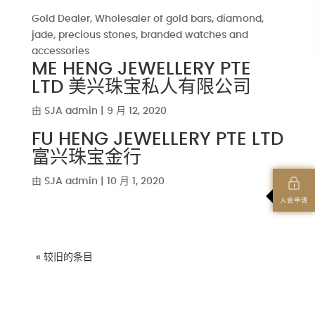
Gold Dealer, Wholesaler of gold bars, diamond,
jade, precious stones, branded watches and
accessories
ME HENG JEWELLERY PTE
LTD 美兴珠宝私人有限公司
由
SJA admin
|
9 月 12, 2020
FU HENG JEWELLERY PTE LTD
富兴珠宝金行
由
SJA admin
|
10 月 1, 2020
入会申请
« 较旧的条目