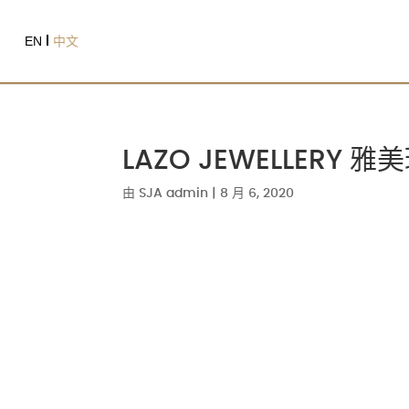
EN
中文
LAZO JEWELLERY 雅
由
SJA admin
|
8 月 6, 2020