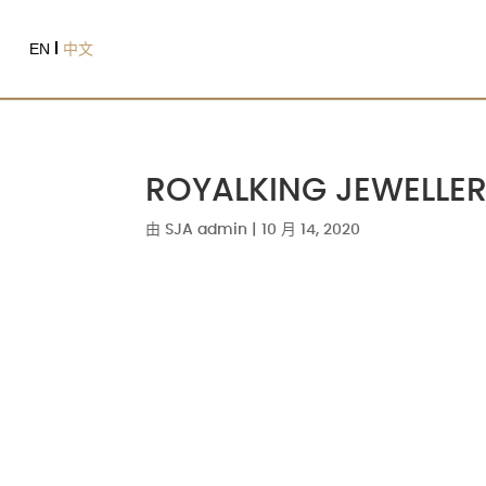
EN
中文
ROYALKING JEWEL
由
SJA admin
|
10 月 14, 2020