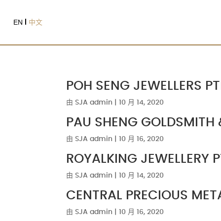
EN
中文
POH SENG JEWELLER
由
SJA admin
|
10 月 14, 2020
PAU SHENG GOLDSMIT
由
SJA admin
|
10 月 16, 2020
ROYALKING JEWELLER
由
SJA admin
|
10 月 14, 2020
CENTRAL PRECIOUS ME
由
SJA admin
|
10 月 16, 2020